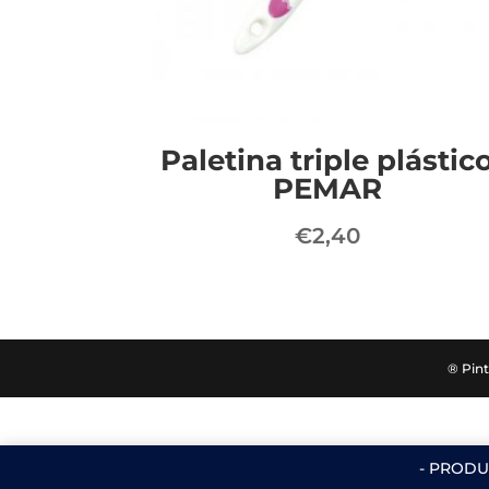
Paletina triple plástic
PEMAR
€
2,40
® Pint
- PRODU