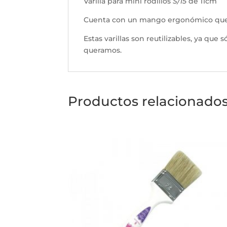
Varilla para mini rodillos
S/15
de 11cm
Cuenta con un mango ergonómico que fac
Estas varillas son reutilizables, ya qu
queramos.
Productos relacionado