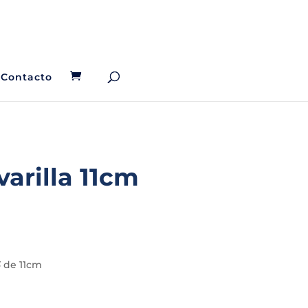
Contacto
arilla 11cm
5
de 11cm