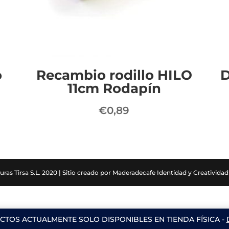
o
Recambio rodillo HILO
D
11cm Rodapín
€
0,89
uras Tirsa S.L. 2020 | Sitio creado por Maderadecafe Identidad y Creatividad 
CTOS ACTUALMENTE SOLO DISPONIBLES EN TIENDA FÍSICA -